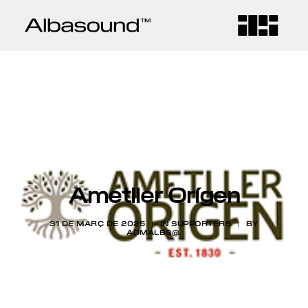
ALBASOUND
EMPRESA
SERVEIS
Ametller Orígen
CONTACTE
31 DE MARÇ DE 2025
|
IN
SUPPORTERS
|
BY
ADMALBS@.
IDIOMA
CA
ES
EN
CONNECTA
FB
IG
LD
VM