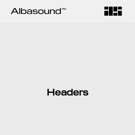
ALBASOUND
EMPRESA
SERVEIS
Headers
CONTACTE
IDIOMA
CA
ES
EN
CONNECTA
FB
IG
LD
VM