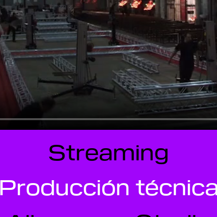
Sonido
Iluminación
Vídeo
enografía y decora
Streaming
Producción técnic