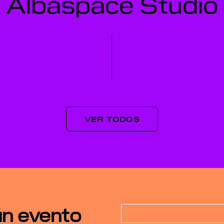
Albaspace Studio
VER TODOS
ún evento