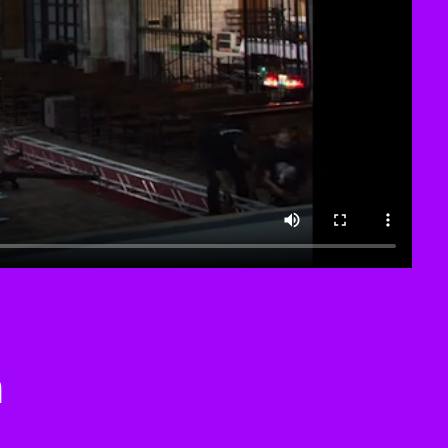
ción
a